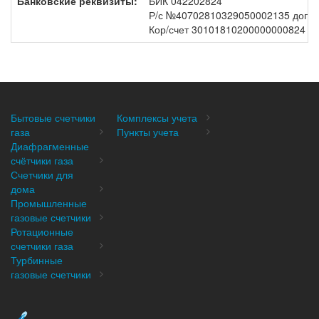
Банковские реквизиты:
БИК 042202824
Р/с №40702810329050002135 допол
Кор/счет 30101810200000000824
Бытовые счетчики
Комплексы учета
газа
Пункты учета
Диафрагменные
счётчики газа
Счетчики для
дома
Промышленные
газовые счетчики
Ротационные
счетчики газа
Турбинные
газовые счетчики