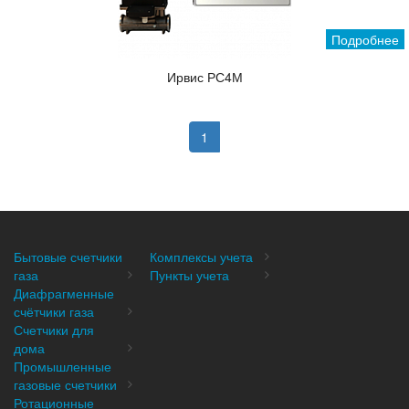
Подробнее
Ирвис РС4М
1
Бытовые счетчики
Комплексы учета
газа
Пункты учета
Диафрагменные
счётчики газа
Счетчики для
дома
Промышленные
газовые счетчики
Ротационные