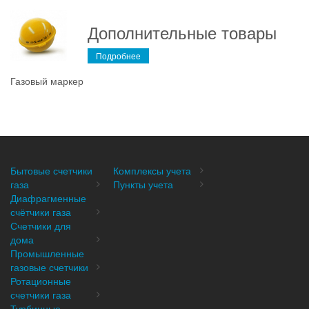
Дополнительные товары
Подробнее
Газовый маркер
Бытовые счетчики
Комплексы учета
газа
Пункты учета
Диафрагменные
счётчики газа
Счетчики для
дома
Промышленные
газовые счетчики
Ротационные
счетчики газа
Турбинные